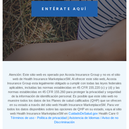
ENTÉRATE AQUÍ
Atención: Este sitio web es operado por Acosta Insurance Group y no es el sitio
web de Health Insurance MarketplaceSM. Al ofrecer este sitio web, Acosta
Insurance Group esta legalmente obligado a cumplir con todas las leyes federales
aplicables, incluidas las normas establecidas en 45 CFR 155.220 (c) y (d) y las
normas establecidas en 45 CFR 155.260 para proteger la privacidad y seguridad
de la información de identificación personal. Es posible que este sitio web no
muestre todos los datos de los Planes de salud calificados (QHP) que se ofrecen
en su estado a través del sitio web Health Insurance MarketplaceSM. Para ver
todos los datos disponibles sobre las opciones de QHP en su estado, vaya al sitio
web Health Insurance MarketplaceSM en
CuidadoDeSalud.gov
Health Care ©
Términos de uso
-
Política de privacidad
|
Asistencia de Idiomas / Aviso de no
Discriminación