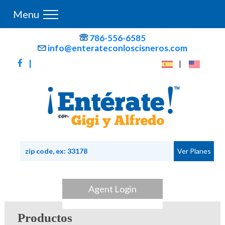
Menu
786-556-6585
info@enterateconloscisneros.com
|
|
Agent Login
Productos