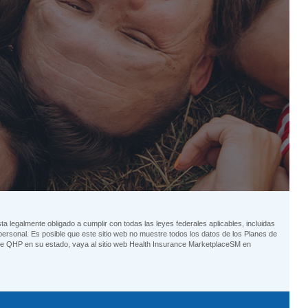
 legalmente obligado a cumplir con todas las leyes federales aplicables, incluidas
ersonal. Es posible que este sitio web no muestre todos los datos de los Planes de
 de QHP en su estado, vaya al sitio web Health Insurance MarketplaceSM en