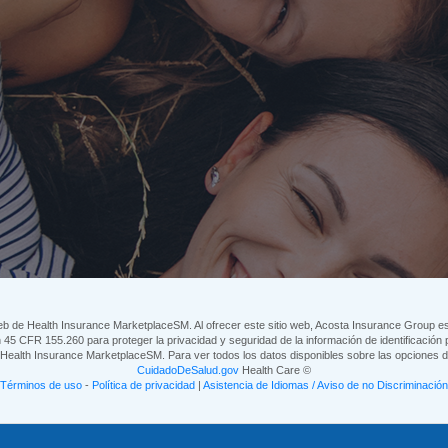
eb de Health Insurance MarketplaceSM. Al ofrecer este sitio web, Acosta Insurance Group esta
45 CFR 155.260 para proteger la privacidad y seguridad de la información de identificación p
eb Health Insurance MarketplaceSM. Para ver todos los datos disponibles sobre las opciones
CuidadoDeSalud.gov
Health Care ©
Términos de uso
-
Política de privacidad
|
Asistencia de Idiomas / Aviso de no Discriminación