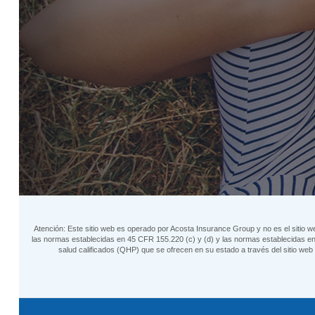
Atención: Este sitio web es operado por Acosta Insurance Group y no es el sitio w
las normas establecidas en 45 CFR 155.220 (c) y (d) y las normas establecidas en 
salud calificados (QHP) que se ofrecen en su estado a través del sitio w