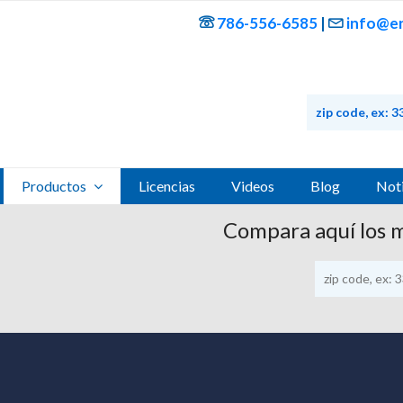
786-556-6585
|
info@en
Productos
Licencias
Videos
Blog
Noti
Compara aquí los 