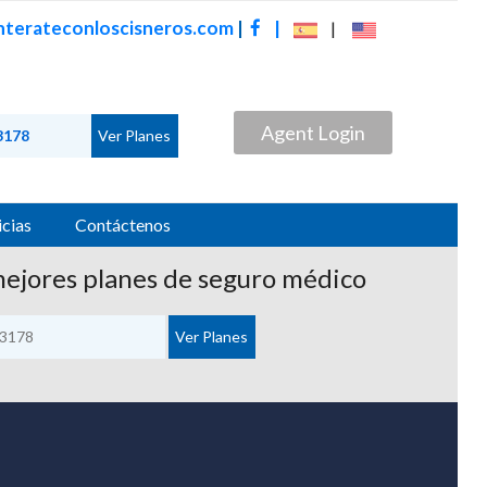
terateconloscisneros.com
|
|
|
Agent Login
cias
Contáctenos
mejores planes de seguro médico